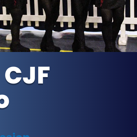
 CJF
o