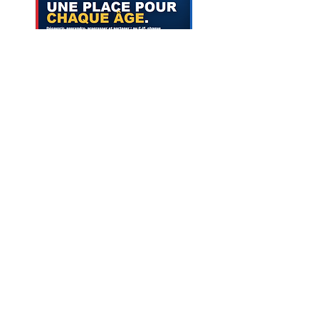
Contactez-nous
9
Rue Henri Lemarie, 35400 Saint-
Malo
cjfstmalo@gmail.com